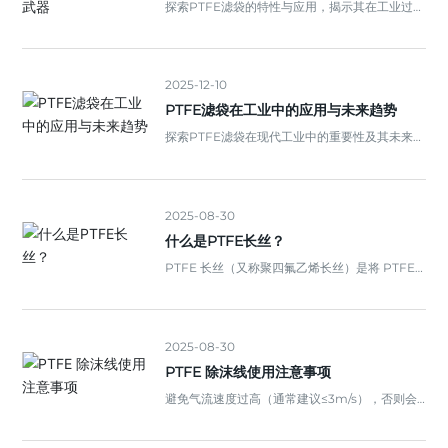
探索PTFE滤袋的特性与应用，揭示其在工业过滤
中的重要性和优势。
2025-12-10
PTFE滤袋在工业中的应用与未来趋势
探索PTFE滤袋在现代工业中的重要性及其未来的
发展趋势，了解其优势与使用场景。
2025-08-30
什么是PTFE长丝？
PTFE 长丝（又称聚四氟乙烯长丝）是将 PTFE
（聚四氟乙烯）树脂通过特殊纺丝工艺制成的连
续纤维，核心价值在于将 PTFE 的 “耐极端环境”
特性与长丝的 “可编织、高强度” 形态结合，成为
极端工况下特种纺织品、功能部件的核心原料。
2025-08-30
PTFE 除沫线使用注意事项
避免气流速度过高（通常建议≤3m/s），否则会
导致已聚结的液滴被重新吹碎，降低除沫效率。
定期检查除沫线是否有断裂、变形（尤其是强气