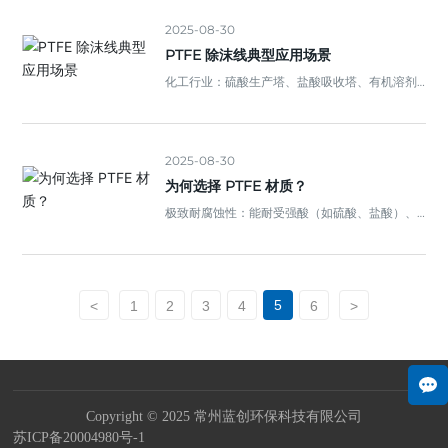
流冲击工况），破损后需及时更换，防止 “短路漏
气”。若工况中含粘性杂质（如粉尘 + 液沫），需
2025-08-30
定期用清水或惰性溶剂冲洗（利用 PTFE 不粘
PTFE 除沫线典型应用场景
性，冲洗后易恢复）。
化工行业：硫酸生产塔、盐酸吸收塔、有机溶剂
蒸馏塔的顶部除沫，防止酸雾 / 溶剂雾随尾气排
放造成设备腐蚀或环境污染。
2025-08-30
为何选择 PTFE 材质？
极致耐腐蚀性：能耐受强酸（如硫酸、盐酸）、
强碱（如氢氧化钠）、强氧化剂（如高锰酸钾）
及多数有机溶剂，在 - 200℃~260℃的温度范围
内保持稳定，是强腐蚀工况的 “标配”。
5
<
1
2
3
4
6
>
Copyright © 2025 常州蓝创环保科技有限公司
苏ICP备20004980号-1