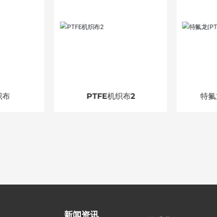
织布
PTFE机织布2
特氟龙
新闻资讯