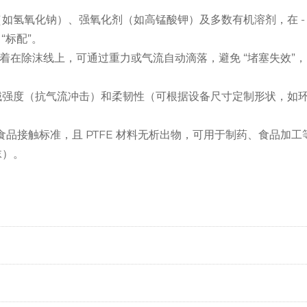
如氢氧化钠）、强氧化剂（如高锰酸钾）及多数有机溶剂，在 - 
“标配”。
附着在除沫线上，可通过重力或气流自动滴落，避免 “堵塞失效”
机械强度（抗气流冲击）和柔韧性（可根据设备尺寸定制形状，如
食品接触标准，且 PTFE 材料无析出物，可用于制药、食品加工
沫）。