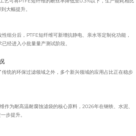
工艺可将PTFE短纤维的断丝率降低至0.3%以下，生产能耗相比
得到大幅提升。
性组分后，PTFE短纤维可新增抗静电、亲水等定制化功能，
术已经进入小批量量产测试阶段。
况
，除了传统的环保过滤领域之外，多个新兴领域的应用占比正在稳步
纤维作为耐高温耐腐蚀滤袋的核心原料，2026年在钢铁、水泥、
进一步提升。